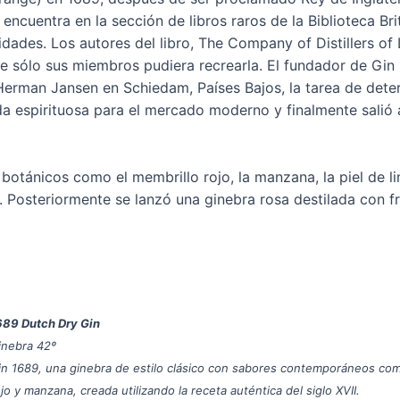
encuentra en la sección de libros raros de la Biblioteca Br
tidades. Los autores del libro, The Company of Distillers of
e sólo sus miembros pudiera recrearla. El fundador de Gin
 Herman Jansen en Schiedam, Países Bajos, la tarea de dete
da espirituosa para el mercado moderno y finalmente salió
otánicos como el membrillo rojo, la manzana, la piel de l
o. Posteriormente se lanzó una ginebra rosa destilada con f
689 Dutch Dry Gin
inebra 42º
in 1689, una ginebra de estilo clásico con sabores contemporáneos co
jo y manzana, creada utilizando la receta auténtica del siglo XVII.