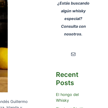
¿Estás buscando
algún whisky
especial?
Consulta con
nosotros.
Correo electrónico
Recent
Posts
El hongo del
Whisky
andés Guillermo
a, Irlanda y