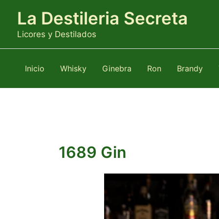
Ir
La Destileria Secreta
al
contenido
Licores y Destilados
Inicio
Whisky
Ginebra
Ron
Brandy
1689 Gin