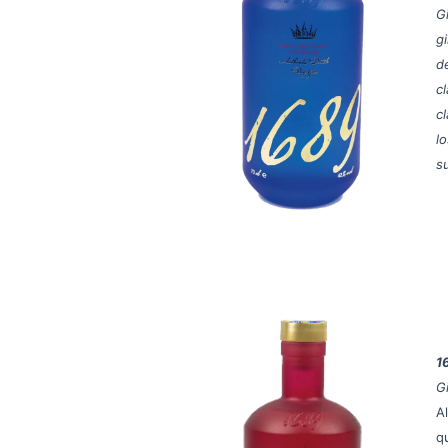
G
g
d
c
cl
l
s
1
G
A
q