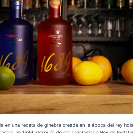
da en una receta de ginebra creada en la época del rey hol
range) en 1689, después de ser proclamado Rey de Inglaterr