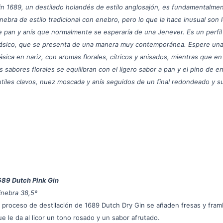
in 1689, un destilado holandés de estilo anglosajón, es fundamentalme
inebra de estilo tradicional con enebro, pero lo que la hace inusual son 
e pan y anís que normalmente se esperaría de una Jenever. Es un perfil
lásico, que se presenta de una manera muy contemporánea. Espere una
ásica en nariz, con aromas florales, cítricos y anisados, mientras que en 
os sabores florales se equilibran con el ligero sabor a pan y el pino de e
utiles clavos, nuez moscada y anís seguidos de un final redondeado y s
689 Dutch Pink Gin
inebra 38,5º
l proceso de destilación de 1689 Dutch Dry Gin se añaden fresas y fram
ue le da al licor un tono rosado y un sabor afrutado.