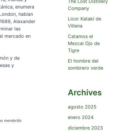
The Lost Distillery
itánica, enumera
Company
 London, habían
Licor Katakí de
 1689, Alexander
Villena
rminar las
 al mercado en
Catamos el
Mezcal Ojo de
Tigre
imón y de
El hombre del
resas y
sombrero verde
Archives
agosto 2025
enero 2024
mo membrillo
diciembre 2023