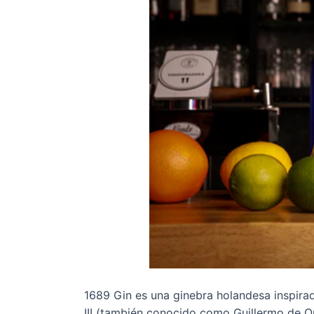
1689 Gin es una ginebra holandesa inspira
III (también conocido como Guillermo de O