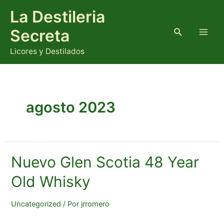
Ir
La Destileria
al
contenido
Buscar
Secreta
Main
Licores y Destilados
Men
agosto 2023
Nuevo Glen Scotia 48 Year
Old Whisky
Uncategorized
/ Por
jrromero