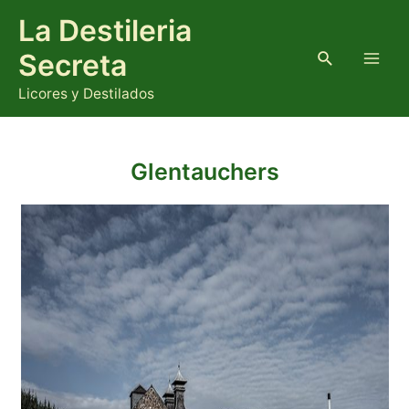
Ir
La Destileria
al
contenido
Buscar
Secreta
Main
Licores y Destilados
Men
Glentauchers