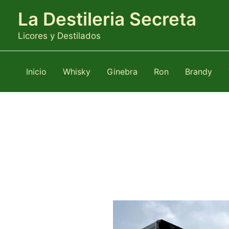
Ir
La Destileria Secreta
al
contenido
Licores y Destilados
Inicio
Whisky
Ginebra
Ron
Brandy