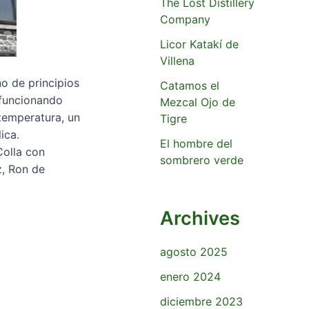
The Lost Distillery
Company
Licor Katakí de
Villena
no de principios
Catamos el
 funcionando
Mezcal Ojo de
temperatura, un
Tigre
ica.
El hombre del
Colla con
sombrero verde
z, Ron de
Archives
agosto 2025
enero 2024
diciembre 2023