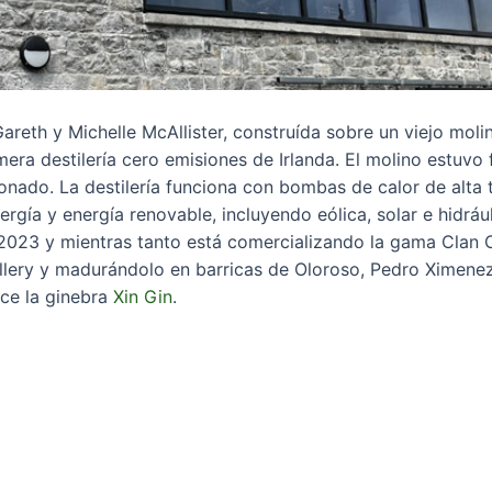
areth y Michelle McAllister, construída sobre un viejo moli
mera destilería cero emisiones de Irlanda. El molino estuvo
onado. La destilería funciona con bombas de calor de alta 
gía y energía renovable, incluyendo eólica, solar e hidrául
n 2023 y mientras tanto está comercializando la gama Clan 
llery y madurándolo en barricas de Oloroso, Pedro Ximene
ce la ginebra
Xin Gin
.