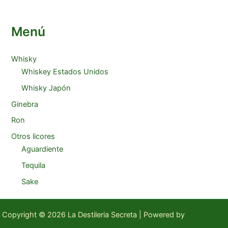
Menú
Whisky
Whiskey Estados Unidos
Whisky Japón
Ginebra
Ron
Otros licores
Aguardiente
Tequila
Sake
Copyright © 2026 La Destileria Secreta | Powered by
Tema Astra
para WordPress