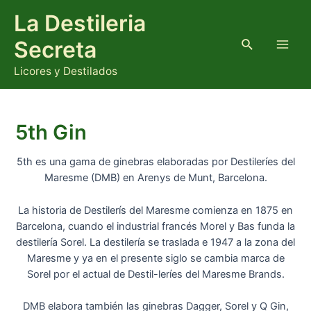
Ir
La Destileria
al
contenido
Buscar
Secreta
Main
Licores y Destilados
Men
5th Gin
5th es una gama de ginebras elaboradas por Destileríes del
Maresme (DMB) en Arenys de Munt, Barcelona.
La historia de Destilerís del Maresme comienza en 1875 en
Barcelona, cuando el industrial francés Morel y Bas funda la
destilería Sorel. La destilería se traslada e 1947 a la zona del
Maresme y ya en el presente siglo se cambia marca de
Sorel por el actual de Destil-leríes del Maresme Brands.
DMB elabora también las ginebras Dagger, Sorel y Q Gin,