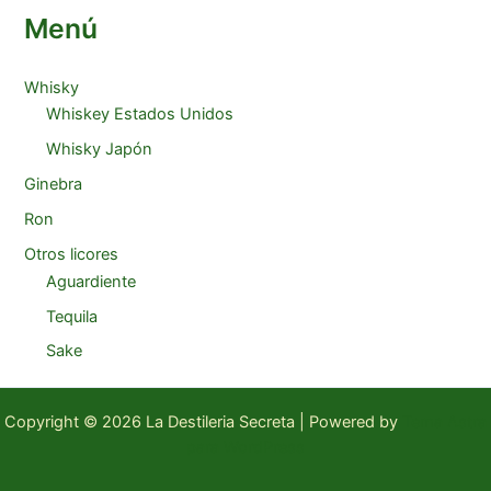
Menú
Whisky
Whiskey Estados Unidos
Whisky Japón
Ginebra
Ron
Otros licores
Aguardiente
Tequila
Sake
Copyright © 2026 La Destileria Secreta | Powered by
Tema Astra
para WordPress