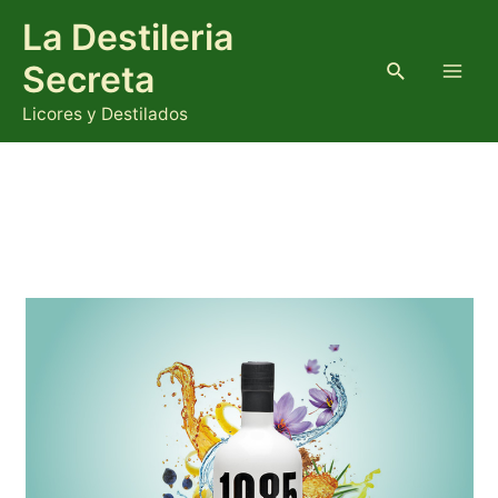
Ir
La Destileria
al
contenido
Buscar
Secreta
Main
Licores y Destilados
Men