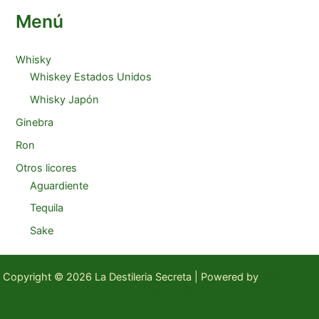
Menú
Whisky
Whiskey Estados Unidos
Whisky Japón
Ginebra
Ron
Otros licores
Aguardiente
Tequila
Sake
Copyright © 2026 La Destileria Secreta | Powered by
Tema Astra
para WordPress